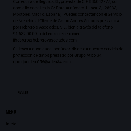
Correduría de Seguros SL, provista de CIF B86042777, con
domicilio social en la C/ Fragua número 1 Local 3, (28933,
Móstoles, Madrid, España). Puedes contactar con el Servicio
de Atención al Cliente de Grupo Andrés Seguros prestado a
por Hebrero & Asociados, S.L. bien a través del teléfono
91 532 00 09
, o del correo electrónico:
jihebrero@hebreroyasociados.com
Si tienes alguna duda, por favor, dirígete a nuestro servicio de
protección de datos prestado por Grupo Ático 34:
dpto.juridico.056@atico34.com
Menú
Inicio