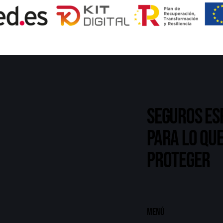
Seguros es
para lo que
proteger
Menú