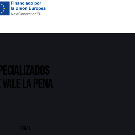
pecializados
 vale la pena
Legal