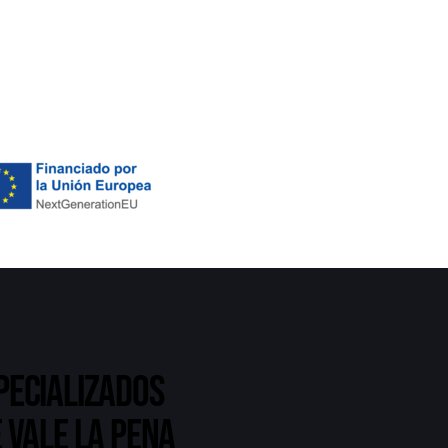
pecializados
 vale la pena