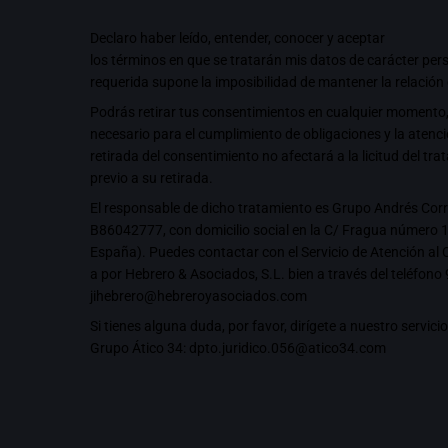
Declaro haber leído, entender, conocer y aceptar
los términos en que se tratarán mis datos de carácter per
requerida supone la imposibilidad de mantener la relación
Podrás retirar tus consentimientos en cualquier momento,
necesario para el cumplimiento de obligaciones y la atenc
retirada del consentimiento no afectará a la licitud del t
previo a su retirada.
El responsable de dicho tratamiento es Grupo Andrés Corr
B86042777, con domicilio social en la C/ Fragua número 1
España). Puedes contactar con el Servicio de Atención al
a por Hebrero & Asociados, S.L. bien a través del teléfono
jihebrero@hebreroyasociados.com
Si tienes alguna duda, por favor, dirígete a nuestro servic
Grupo Ático 34:
dpto.juridico.056@atico34.com