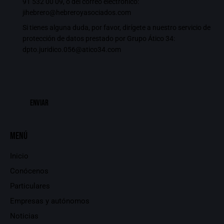
91 532 00 09
, o del correo electrónico:
jihebrero@hebreroyasociados.com
Si tienes alguna duda, por favor, dirígete a nuestro servicio de
protección de datos prestado por Grupo Ático 34:
dpto.juridico.056@atico34.com
Menú
Inicio
Conócenos
Particulares
Empresas y autónomos
Noticias