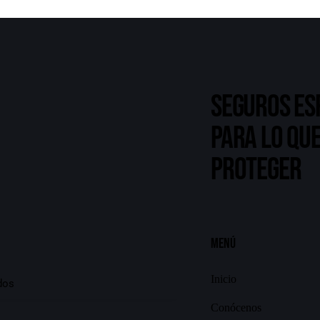
Seguros es
para lo que
proteger
Menú
Inicio
Conócenos